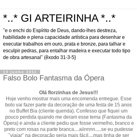
*..* GI ARTEIRINHA *..*
"e o enchi do Espírito de Deus, dando-lhes destreza,
habilidade e plena capacidade artística para desenhar e
executar trabalhos em ouro, prata e bronze, para talhar e
esculpir pedras, para entalhar madeira e executar todo tipo
de obra artesanal" (êxodo 31-3-5}
13 junho 2011
Falso Bolo Fantasma da Ópera
Olá florzinhas de Jesus!!!
Hoje venho mostrar mais uma encomenda entregue. Esse
bolo vai fazer parte da decoração de uma festa de 15 anos
no Buffet Bia (cliente querida). Confesso que fiquei um
pouco perdida quando me deram esse tema (Fantasma da
Ópera) e ainda a cliente pediu que fosse vermelho, branco e
preto com rosas na parte branca....aiinnnn.....se eu pudesse
"viajar" na decoração seria mais fácil....mas tinha de ser