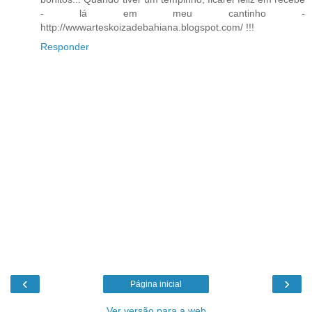
- lá em meu cantinho -
http://wwwarteskoizadebahiana.blogspot.com/ !!!
Responder
‹
›
Página inicial
Ver versão para a web