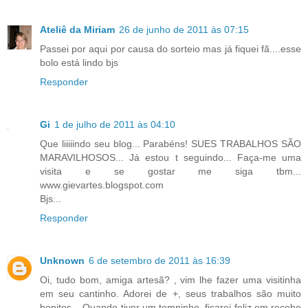
Ateliê da Miriam
26 de junho de 2011 às 07:15
Passei por aqui por causa do sorteio mas já fiquei fã....esse
bolo está lindo bjs
Responder
Gi
1 de julho de 2011 às 04:10
Que liiiiindo seu blog... Parabéns! SUES TRABALHOS SÃO
MARAVILHOSOS... Já estou t seguindo... Faça-me uma
visita e se gostar me siga tbm...
www.gievartes.blogspot.com
Bjs...
Responder
Unknown
6 de setembro de 2011 às 16:39
Oi, tudo bom, amiga artesã? , vim lhe fazer uma visitinha
em seu cantinho. Adorei de +, seus trabalhos são muito
bonitos... Quando tiver um tempinho, ficarei feliz em recebe